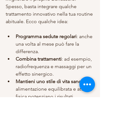
Spesso, basta integrare qualche 
trattamento innovativo nella tua routine 
abituale. Ecco qualche idea:
Programma sedute regolari
: anche 
una volta al mese può fare la 
differenza.
Combina trattamenti
: ad esempio, 
radiofrequenza e massaggi per un 
effetto sinergico.
Mantieni uno stile di vita sano
: 
alimentazione equilibrata e attività 
fisica potenziano i risultati.
Ascolta il tuo corpo
: se senti 
bisogno di relax, scegli trattamenti 
rigeneranti.
Non dimenticare che il benessere è un 